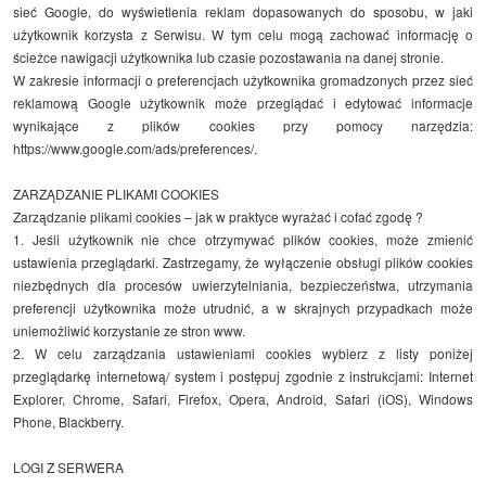
sieć Google, do wyświetlenia reklam dopasowanych do sposobu, w jaki
użytkownik korzysta z Serwisu. W tym celu mogą zachować informację o
ścieżce nawigacji użytkownika lub czasie pozostawania na danej stronie.
W zakresie informacji o preferencjach użytkownika gromadzonych przez sieć
reklamową Google użytkownik może przeglądać i edytować informacje
wynikające z plików cookies przy pomocy narzędzia:
https://www.google.com/ads/preferences/
.
ZARZĄDZANIE PLIKAMI COOKIES
Zarządzanie plikami cookies – jak w praktyce wyrażać i cofać zgodę ?
1. Jeśli użytkownik nie chce otrzymywać plików cookies, może zmienić
ustawienia przeglądarki. Zastrzegamy, że wyłączenie obsługi plików cookies
niezbędnych dla procesów uwierzytelniania, bezpieczeństwa, utrzymania
preferencji użytkownika może utrudnić, a w skrajnych przypadkach może
uniemożliwić korzystanie ze stron www.
2. W celu zarządzania ustawieniami cookies wybierz z listy poniżej
przeglądarkę internetową/ system i postępuj zgodnie z instrukcjami: Internet
Explorer, Chrome, Safari, Firefox, Opera, Android, Safari (iOS), Windows
Phone, Blackberry.
LOGI Z SERWERA