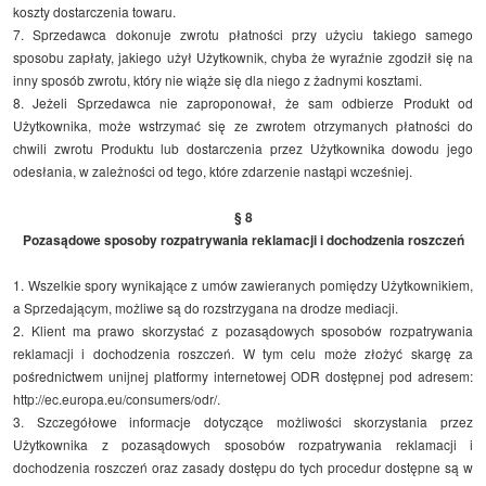
koszty dostarczenia towaru.
7. Sprzedawca dokonuje zwrotu płatności przy użyciu takiego samego
sposobu zapłaty, jakiego użył Użytkownik, chyba że wyraźnie zgodził się na
inny sposób zwrotu, który nie wiąże się dla niego z żadnymi kosztami.
8. Jeżeli Sprzedawca nie zaproponował, że sam odbierze Produkt od
Użytkownika, może wstrzymać się ze zwrotem otrzymanych płatności do
chwili zwrotu Produktu lub dostarczenia przez Użytkownika dowodu jego
odesłania, w zależności od tego, które zdarzenie nastąpi wcześniej.
§ 8
Pozasądowe sposoby rozpatrywania reklamacji i dochodzenia roszczeń
1. Wszelkie spory wynikające z umów zawieranych pomiędzy Użytkownikiem,
a Sprzedającym, możliwe są do rozstrzygana na drodze mediacji.
2. Klient ma prawo skorzystać z pozasądowych sposobów rozpatrywania
reklamacji i dochodzenia roszczeń. W tym celu może złożyć skargę za
pośrednictwem unijnej platformy internetowej ODR dostępnej pod adresem:
http://ec.europa.eu/consumers/odr/.
3. Szczegółowe informacje dotyczące możliwości skorzystania przez
Użytkownika z pozasądowych sposobów rozpatrywania reklamacji i
dochodzenia roszczeń oraz zasady dostępu do tych procedur dostępne są w