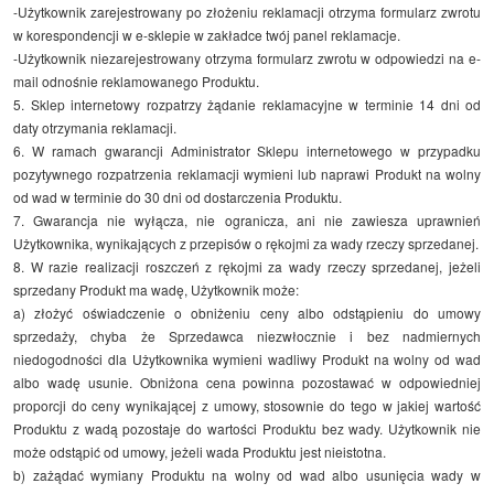
-Użytkownik zarejestrowany po złożeniu reklamacji otrzyma formularz zwrotu
w korespondencji w e-sklepie w zakładce twój panel reklamacje.
-Użytkownik niezarejestrowany otrzyma formularz zwrotu w odpowiedzi na e-
mail odnośnie reklamowanego Produktu.
5. Sklep internetowy rozpatrzy żądanie reklamacyjne w terminie 14 dni od
daty otrzymania reklamacji.
6. W ramach gwarancji Administrator Sklepu internetowego w przypadku
pozytywnego rozpatrzenia reklamacji wymieni lub naprawi Produkt na wolny
od wad w terminie do 30 dni od dostarczenia Produktu.
7. Gwarancja nie wyłącza, nie ogranicza, ani nie zawiesza uprawnień
Użytkownika, wynikających z przepisów o rękojmi za wady rzeczy sprzedanej.
8. W razie realizacji roszczeń z rękojmi za wady rzeczy sprzedanej, jeżeli
sprzedany Produkt ma wadę, Użytkownik może:
a) złożyć oświadczenie o obniżeniu ceny albo odstąpieniu do umowy
sprzedaży, chyba że Sprzedawca niezwłocznie i bez nadmiernych
niedogodności dla Użytkownika wymieni wadliwy Produkt na wolny od wad
albo wadę usunie. Obniżona cena powinna pozostawać w odpowiedniej
proporcji do ceny wynikającej z umowy, stosownie do tego w jakiej wartość
Produktu z wadą pozostaje do wartości Produktu bez wady. Użytkownik nie
może odstąpić od umowy, jeżeli wada Produktu jest nieistotna.
b) zażądać wymiany Produktu na wolny od wad albo usunięcia wady w