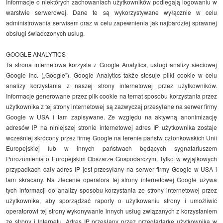
Informacje o niektórych zachowaniach użytkowników podlegają logowaniu w
warstwie serwerowej. Dane te są wykorzystywane wyłącznie w celu
administrowania serwisem oraz w celu zapewnienia jak najbardziej sprawnej
obsługi świadczonych usług.
GOOGLE ANALYTICS
Ta strona internetowa korzysta z Google Analytics, usługi analizy sieciowej
Google Inc. („Google”). Google Analytics także stosuje pliki cookie w celu
analizy korzystania z naszej strony internetowej przez użytkowników.
Informacje generowane przez plik cookie na temat sposobu korzystania przez
użytkownika z tej strony internetowej są zazwyczaj przesyłane na serwer firmy
Google w USA i tam zapisywane. Ze względu na aktywną anonimizację
adresów IP na niniejszej stronie internetowej adres IP użytkownika zostaje
wcześniej skrócony przez firmę Google na terenie państw członkowskich Unii
Europejskiej lub w innych państwach będących sygnatariuszem
Porozumienia o Europejskim Obszarze Gospodarczym. Tylko w wyjątkowych
przypadkach cały adres IP jest przesyłany na serwer firmy Google w USA i
tam skracany. Na zlecenie operatora tej strony internetowej Google używa
tych informacji do analizy sposobu korzystania ze strony internetowej przez
użytkownika, aby sporządzać raporty o użytkowaniu strony i umożliwić
operatorowi tej strony wykonywanie innych usług związanych z korzystaniem
ze strony i Internetu. Adres IP przesłany przez przeglądarkę użytkownika w