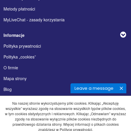
Metody płatności
MyLiveChat - zasady korzystania
Informacje
Polityka prywatności
Polityka „cookies”
O firmie
Mapa strony
Leave a message
Blog
Na naszej stronie wykorzystujemy pliki cookies. Klikając „Akceptuję
wszystkie” wyrażasz zgodę na stosowanie wszystkich typów plików cookies,
w tym cookies statystycznych i reklamowych. Klikając „Odmawiam” wyrażasz
zgodę na stosowanie wyłącznie plików cookies niezbędnych do
prawidłowego działania strony. Więcej informacji o plikach cookies
Copyrights by QUADRA-NET, 2026. Wszelkie prawa zastrzeżone.
znajdziesz w Polityce prywatności.