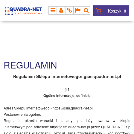
Koszyk:
0
MENU
PANEL
INFO
LANG
SZUKAJ
REGULAMIN
Regulamin Sklepu Internetowego: gsm.quadra-net.pl
§ 1
Ogólne informacje, definicje
Adres Sklepu internetowego -
https://gsm.quadra-net.pl
Postanowienia ogólne:
Regulamin określa warunki i zasady sprzedaży towarów w sklepie
internetowym pod adresem:
https://gsm.quadra-net.pl
przez QUADRA-NET Sp
z.o.o, z siedzibą w Poznaniu, przy ul. Jana Czochralskiego 8, kod pocztowy