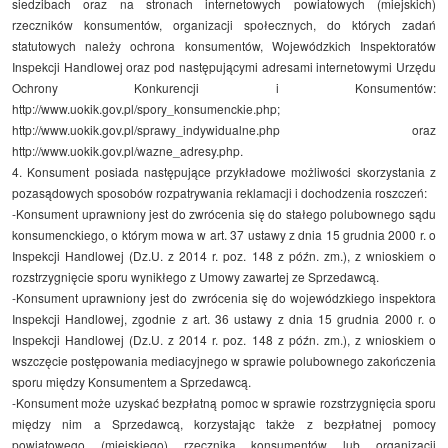
siedzibach oraz na stronach internetowych powiatowych (miejskich)
rzeczników konsumentów, organizacji społecznych, do których zadań
statutowych należy ochrona konsumentów, Wojewódzkich Inspektoratów
Inspekcji Handlowej oraz pod następującymi adresami internetowymi Urzędu
Ochrony Konkurencji i Konsumentów:
http://www.uokik.gov.pl/spory_konsumenckie.php;
http://www.uokik.gov.pl/sprawy_indywidualne.php oraz
http://www.uokik.gov.pl/wazne_adresy.php.
4. Konsument posiada następujące przykładowe możliwości skorzystania z
pozasądowych sposobów rozpatrywania reklamacji i dochodzenia roszczeń:
-Konsument uprawniony jest do zwrócenia się do stałego polubownego sądu
konsumenckiego, o którym mowa w art. 37 ustawy z dnia 15 grudnia 2000 r. o
Inspekcji Handlowej (Dz.U. z 2014 r. poz. 148 z późn. zm.), z wnioskiem o
rozstrzygnięcie sporu wynikłego z Umowy zawartej ze Sprzedawcą.
-Konsument uprawniony jest do zwrócenia się do wojewódzkiego inspektora
Inspekcji Handlowej, zgodnie z art. 36 ustawy z dnia 15 grudnia 2000 r. o
Inspekcji Handlowej (Dz.U. z 2014 r. poz. 148 z późn. zm.), z wnioskiem o
wszczęcie postępowania mediacyjnego w sprawie polubownego zakończenia
sporu między Konsumentem a Sprzedawcą.
-Konsument może uzyskać bezpłatną pomoc w sprawie rozstrzygnięcia sporu
między nim a Sprzedawcą, korzystając także z bezpłatnej pomocy
powiatowego (miejskiego) rzecznika konsumentów lub organizacji