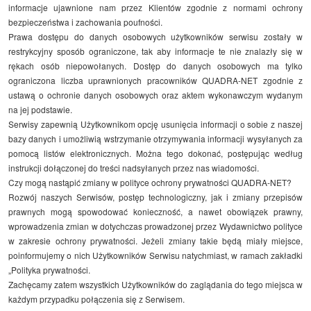
informacje ujawnione nam przez Klientów zgodnie z normami ochrony
bezpieczeństwa i zachowania poufności.
Prawa dostępu do danych osobowych użytkowników serwisu zostały w
restrykcyjny sposób ograniczone, tak aby informacje te nie znalazły się w
rękach osób niepowołanych. Dostęp do danych osobowych ma tylko
ograniczona liczba uprawnionych pracowników QUADRA-NET zgodnie z
ustawą o ochronie danych osobowych oraz aktem wykonawczym wydanym
na jej podstawie.
Serwisy zapewnią Użytkownikom opcję usunięcia informacji o sobie z naszej
bazy danych i umożliwią wstrzymanie otrzymywania informacji wysyłanych za
pomocą listów elektronicznych. Można tego dokonać, postępując według
instrukcji dołączonej do treści nadsyłanych przez nas wiadomości.
Czy mogą nastąpić zmiany w polityce ochrony prywatności QUADRA-NET?
Rozwój naszych Serwisów, postęp technologiczny, jak i zmiany przepisów
prawnych mogą spowodować konieczność, a nawet obowiązek prawny,
wprowadzenia zmian w dotychczas prowadzonej przez Wydawnictwo polityce
w zakresie ochrony prywatności. Jeżeli zmiany takie będą miały miejsce,
poinformujemy o nich Użytkowników Serwisu natychmiast, w ramach zakładki
„Polityka prywatności.
Zachęcamy zatem wszystkich Użytkowników do zaglądania do tego miejsca w
każdym przypadku połączenia się z Serwisem.