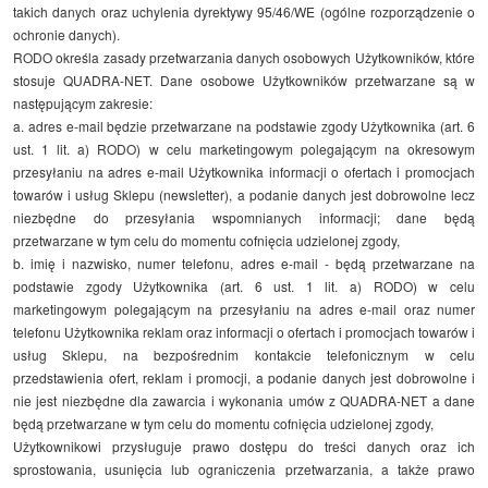
takich danych oraz uchylenia dyrektywy 95/46/WE (ogólne rozporządzenie o
ochronie danych).
RODO określa zasady przetwarzania danych osobowych Użytkowników, które
stosuje QUADRA-NET. Dane osobowe Użytkowników przetwarzane są w
następującym zakresie:
a. adres e-mail będzie przetwarzane na podstawie zgody Użytkownika (art. 6
ust. 1 lit. a) RODO) w celu marketingowym polegającym na okresowym
przesyłaniu na adres e-mail Użytkownika informacji o ofertach i promocjach
towarów i usług Sklepu (newsletter), a podanie danych jest dobrowolne lecz
niezbędne do przesyłania wspomnianych informacji; dane będą
przetwarzane w tym celu do momentu cofnięcia udzielonej zgody,
b. imię i nazwisko, numer telefonu, adres e-mail - będą przetwarzane na
podstawie zgody Użytkownika (art. 6 ust. 1 lit. a) RODO) w celu
marketingowym polegającym na przesyłaniu na adres e-mail oraz numer
telefonu Użytkownika reklam oraz informacji o ofertach i promocjach towarów i
usług Sklepu, na bezpośrednim kontakcie telefonicznym w celu
przedstawienia ofert, reklam i promocji, a podanie danych jest dobrowolne i
nie jest niezbędne dla zawarcia i wykonania umów z QUADRA-NET a dane
będą przetwarzane w tym celu do momentu cofnięcia udzielonej zgody,
Użytkownikowi przysługuje prawo dostępu do treści danych oraz ich
sprostowania, usunięcia lub ograniczenia przetwarzania, a także prawo