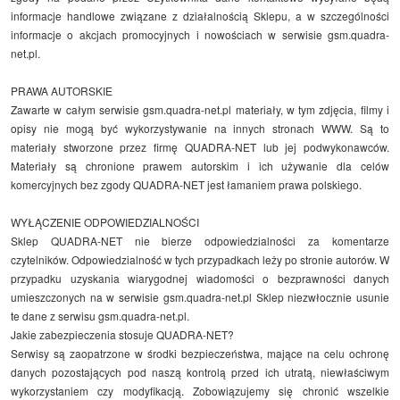
informacje handlowe związane z działalnością Sklepu, a w szczególności
informacje o akcjach promocyjnych i nowościach w serwisie gsm.quadra-
net.pl.
PRAWA AUTORSKIE
Zawarte w całym serwisie gsm.quadra-net.pl materiały, w tym zdjęcia, filmy i
opisy nie mogą być wykorzystywanie na innych stronach WWW. Są to
materiały stworzone przez firmę QUADRA-NET lub jej podwykonawców.
Materiały są chronione prawem autorskim i ich używanie dla celów
komercyjnych bez zgody QUADRA-NET jest łamaniem prawa polskiego.
WYŁĄCZENIE ODPOWIEDZIALNOŚCI
Sklep QUADRA-NET nie bierze odpowiedzialności za komentarze
czytelników. Odpowiedzialność w tych przypadkach leży po stronie autorów. W
przypadku uzyskania wiarygodnej wiadomości o bezprawności danych
umieszczonych na w serwisie gsm.quadra-net.pl Sklep niezwłocznie usunie
te dane z serwisu gsm.quadra-net.pl.
Jakie zabezpieczenia stosuje QUADRA-NET?
Serwisy są zaopatrzone w środki bezpieczeństwa, mające na celu ochronę
danych pozostających pod naszą kontrolą przed ich utratą, niewłaściwym
wykorzystaniem czy modyfikacją. Zobowiązujemy się chronić wszelkie