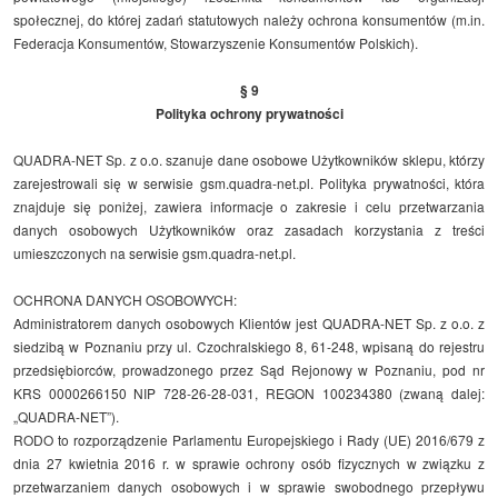
społecznej, do której zadań statutowych należy ochrona konsumentów (m.in.
Federacja Konsumentów, Stowarzyszenie Konsumentów Polskich).
§ 9
Polityka ochrony prywatności
QUADRA-NET Sp. z o.o. szanuje dane osobowe Użytkowników sklepu, którzy
zarejestrowali się w serwisie gsm.quadra-net.pl. Polityka prywatności, która
znajduje się poniżej, zawiera informacje o zakresie i celu przetwarzania
danych osobowych Użytkowników oraz zasadach korzystania z treści
umieszczonych na serwisie gsm.quadra-net.pl.
OCHRONA DANYCH OSOBOWYCH:
Administratorem danych osobowych Klientów jest QUADRA-NET Sp. z o.o. z
siedzibą w Poznaniu przy ul. Czochralskiego 8, 61-248, wpisaną do rejestru
przedsiębiorców, prowadzonego przez Sąd Rejonowy w Poznaniu, pod nr
KRS 0000266150 NIP 728-26-28-031, REGON 100234380 (zwaną dalej:
„QUADRA-NET”).
RODO to rozporządzenie Parlamentu Europejskiego i Rady (UE) 2016/679 z
dnia 27 kwietnia 2016 r. w sprawie ochrony osób fizycznych w związku z
przetwarzaniem danych osobowych i w sprawie swobodnego przepływu