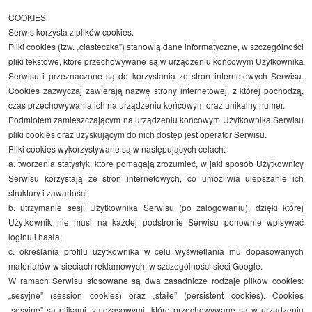
COOKIES
Serwis korzysta z plików cookies.
Pliki cookies (tzw. „ciasteczka”) stanowią dane informatyczne, w szczególności
pliki tekstowe, które przechowywane są w urządzeniu końcowym Użytkownika
Serwisu i przeznaczone są do korzystania ze stron internetowych Serwisu.
Cookies zazwyczaj zawierają nazwę strony internetowej, z której pochodzą,
czas przechowywania ich na urządzeniu końcowym oraz unikalny numer.
Podmiotem zamieszczającym na urządzeniu końcowym Użytkownika Serwisu
pliki cookies oraz uzyskującym do nich dostęp jest operator Serwisu.
Pliki cookies wykorzystywane są w następujących celach:
a. tworzenia statystyk, które pomagają zrozumieć, w jaki sposób Użytkownicy
Serwisu korzystają ze stron internetowych, co umożliwia ulepszanie ich
struktury i zawartości;
b. utrzymanie sesji Użytkownika Serwisu (po zalogowaniu), dzięki której
Użytkownik nie musi na każdej podstronie Serwisu ponownie wpisywać
loginu i hasła;
c. określania profilu użytkownika w celu wyświetlania mu dopasowanych
materiałów w sieciach reklamowych, w szczególności sieci Google.
W ramach Serwisu stosowane są dwa zasadnicze rodzaje plików cookies:
„sesyjne” (session cookies) oraz „stałe” (persistent cookies). Cookies
„sesyjne” są plikami tymczasowymi, które przechowywane są w urządzeniu