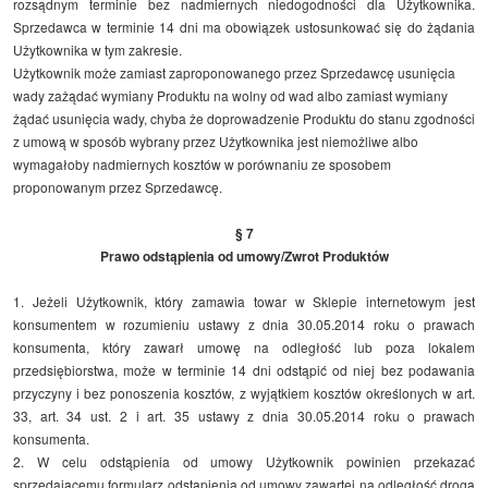
rozsądnym terminie bez nadmiernych niedogodności dla Użytkownika.
Sprzedawca w terminie 14 dni ma obowiązek ustosunkować się do żądania
Użytkownika w tym zakresie.
Użytkownik może zamiast zaproponowanego przez Sprzedawcę usunięcia
wady zażądać wymiany Produktu na wolny od wad albo zamiast wymiany
żądać usunięcia wady, chyba że doprowadzenie Produktu do stanu zgodności
z umową w sposób wybrany przez Użytkownika jest niemożliwe albo
wymagałoby nadmiernych kosztów w porównaniu ze sposobem
proponowanym przez Sprzedawcę.
§ 7
Prawo odstąpienia od umowy/Zwrot Produktów
1. Jeżeli Użytkownik, który zamawia towar w Sklepie internetowym jest
konsumentem w rozumieniu ustawy z dnia 30.05.2014 roku o prawach
konsumenta, który zawarł umowę na odległość lub poza lokalem
przedsiębiorstwa, może w terminie 14 dni odstąpić od niej bez podawania
przyczyny i bez ponoszenia kosztów, z wyjątkiem kosztów określonych w art.
33, art. 34 ust. 2 i art. 35 ustawy z dnia 30.05.2014 roku o prawach
konsumenta.
2. W celu odstąpienia od umowy Użytkownik powinien przekazać
sprzedającemu formularz odstąpienia od umowy zawartej na odległość drogą