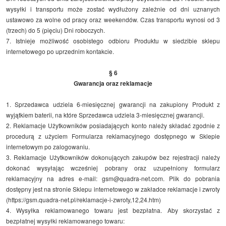
wysyłki i transportu może zostać wydłużony zależnie od dni uznanych
ustawowo za wolne od pracy oraz weekendów. Czas transportu wynosi od 3
(trzech) do 5 (pięciu) Dni roboczych.
7. Istnieje możliwość osobistego odbioru Produktu w siedzibie sklepu
internetowego po uprzednim kontakcie.
§ 6
Gwarancja oraz reklamacje
1. Sprzedawca udziela 6-miesięcznej gwarancji na zakupiony Produkt z
wyjątkiem baterii, na które Sprzedawca udziela 3-miesięcznej gwarancji.
2. Reklamacje Użytkowników posiadających konto należy składać zgodnie z
procedurą z użyciem Formularza reklamacyjnego dostępnego w Sklepie
internetowym po zalogowaniu.
3. Reklamacje Użytkowników dokonujących zakupów bez rejestracji należy
dokonać wysyłając wcześniej pobrany oraz uzupełniony formularz
reklamacyjny na adres e-mail: gsm@quadra-net.com. Plik do pobrania
dostępny jest na stronie Sklepu internetowego w zakładce reklamacje i zwroty
(https://gsm.quadra-net.pl/reklamacje-i-zwroty,12,24.htm)
4. Wysyłka reklamowanego towaru jest bezpłatna. Aby skorzystać z
bezpłatnej wysyłki reklamowanego towaru: