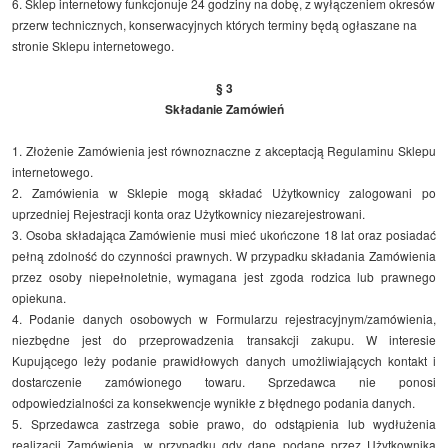
6. Sklep internetowy funkcjonuje 24 godziny na dobę, z wyłączeniem okresów
przerw technicznych, konserwacyjnych których terminy będą ogłaszane na
stronie Sklepu internetowego.
§ 3
Składanie Zamówień
1. Złożenie Zamówienia jest równoznaczne z akceptacją Regulaminu Sklepu
internetowego.
2. Zamówienia w Sklepie mogą składać Użytkownicy zalogowani po
uprzedniej Rejestracji konta oraz Użytkownicy niezarejestrowani.
3. Osoba składająca Zamówienie musi mieć ukończone 18 lat oraz posiadać
pełną zdolność do czynności prawnych. W przypadku składania Zamówienia
przez osoby niepełnoletnie, wymagana jest zgoda rodzica lub prawnego
opiekuna.
4. Podanie danych osobowych w Formularzu rejestracyjnym/zamówienia,
niezbędne jest do przeprowadzenia transakcji zakupu. W interesie
Kupującego leży podanie prawidłowych danych umożliwiających kontakt i
dostarczenie zamówionego towaru. Sprzedawca nie ponosi
odpowiedzialności za konsekwencje wynikłe z błędnego podania danych.
5. Sprzedawca zastrzega sobie prawo, do odstąpienia lub wydłużenia
realizacji Zamówienia, w przypadku gdy dane podane przez Użytkownika