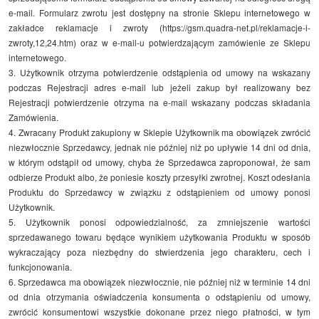
e-mail. Formularz zwrotu jest dostępny na stronie Sklepu internetowego w
zakładce reklamacje i zwroty (https://gsm.quadra-net.pl/reklamacje-i-
zwroty,12,24.htm) oraz w e-mail-u potwierdzającym zamówienie ze Sklepu
internetowego.
3. Użytkownik otrzyma potwierdzenie odstąpienia od umowy na wskazany
podczas Rejestracji adres e-mail lub jeżeli zakup był realizowany bez
Rejestracji potwierdzenie otrzyma na e-mail wskazany podczas składania
Zamówienia.
4. Zwracany Produkt zakupiony w Sklepie Użytkownik ma obowiązek zwrócić
niezwłocznie Sprzedawcy, jednak nie później niż po upływie 14 dni od dnia,
w którym odstąpił od umowy, chyba że Sprzedawca zaproponował, że sam
odbierze Produkt albo, że poniesie koszty przesyłki zwrotnej. Koszt odesłania
Produktu do Sprzedawcy w związku z odstąpieniem od umowy ponosi
Użytkownik.
5. Użytkownik ponosi odpowiedzialność, za zmniejszenie wartości
sprzedawanego towaru będące wynikiem użytkowania Produktu w sposób
wykraczający poza niezbędny do stwierdzenia jego charakteru, cech i
funkcjonowania.
6. Sprzedawca ma obowiązek niezwłocznie, nie później niż w terminie 14 dni
od dnia otrzymania oświadczenia konsumenta o odstąpieniu od umowy,
zwrócić konsumentowi wszystkie dokonane przez niego płatności, w tym