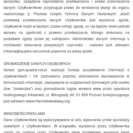
sprzeciwu, zażądania zaprzestania przetwarzania i prawo przenoszenia
danych. Użytkownikowi przysługuje prawo do wniesienia skargi do organu
nadzorczego tj. Prezesa Urzędu Ochrony Danych Osobowych. Jeżeli
podstawą przetwarzania danych Użytkownika jest wyrażona zgoda,
Użytkownik może w każdym czasie cofnąć zgodę, co nie będzie miało jednak
wpływu na zgodność z prawem przetwarzania, którego dokonano na
podstawie zgody przed jej cofnięciem. Administrator danych informuje o
możliwości dokonania powyższych czynności - mailowo pod adresem
infolinia@quadra-net.com
lub pisemnie na adres spółki.
GROMADZENIE DANYCH OSOBOWYCH:
Serwis gsm.quadra-net.pl realizuje funkcje pozyskiwania informacji o
użytkownikach i ich zachowaniu poprzez dobrowolnie wprowadzone w
formularzach informacje, zapisywanie w urządzeniach końcowych pliki cookie
(tzw. "ciasteczka") oraz gromadzenie logów serwera www przez operatora
hostingowego Infoserwis, ul. Winogrady 60, 61-659 Poznań funkcjonującego
pod adresem
www.internetowesklepy.org
.
WIADOMOŚCI/REKLAMA
Dane Użytkowników są wykorzystywane w celu wykonania umów sprzedaży
zawartych z Użytkownikami. W przypadku wyrażenia przez Użytkownika
zgody na podane przez Użytkownika dane kontaktowe wysyłane będą