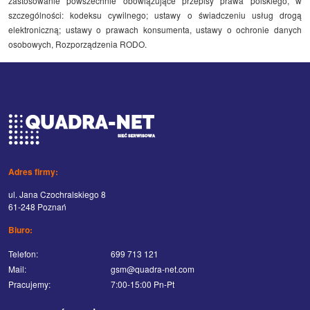
zastosowanie powszechnie obowiązujące przepisy prawa polskiego, w
szczególności: kodeksu cywilnego; ustawy o świadczeniu usług drogą
elektroniczną; ustawy o prawach konsumenta, ustawy o ochronie danych
osobowych, Rozporządzenia RODO.
Adres firmy:
ul. Jana Czochralskiego 8
61-248 Poznań
Biuro:
Telefon:
699 713 121
Mail:
gsm@quadra-net.com
Pracujemy:
7:00-15:00 Pn-Pt