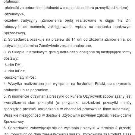
płatności:
-płatność za pobraniem (płatność w momencie odbioru przesyłki od kuriera),
-przelewy24,
-przelew tradycyjny (Zamówienia będą realizowane w ciągu 1-2 Dni
roboczych od momentu zaksięgowania wpłaty na rachunku bankowym
Sprzedawcy).
2. Sprzedawca oczekuje na przelew do 14 dni od złożenia Zamówienia, po
upływie tego terminu Zamówienie zostaje anulowane.
3. W Sklepie internetowym gsm.quadra-net.pl dostępne są następujące formy
dostawy:
-kurier DHL,
-kurier InPost,
-paczkomaty InPost.
4. Wysyłka realizowana jest wyłącznie na terytorium Polski, po otrzymaniu
płatności lub za pobraniem.
5. W momencie otrzymania przesyłki od kuriera Użytkownik zobowiązany jest
zweryfikować stan przesyłki (w przypadku uszkodzeń przesyłki należy
sporządzić protokół uszkodzenia w obecności pracownika firmy kurierskiej).
Wszelkie niezgodności w dostawie Użytkownik powinien zgłosić niezwłocznie
Sprzedawcy.
6. Sprzedawca zobowiązuje się do wysłania przesyłki w terminie 3 (trzech)
Dni roboczych od dnia zarejestrowania wpłaty Użytkownika za Produkt. Czas