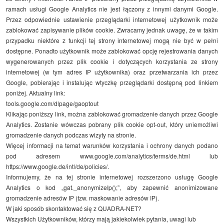
ramach usługi Google Analytics nie jest łączony z innymi danymi Google.
Przez odpowiednie ustawienie przeglądarki internetowej użytkownik może
zablokować zapisywanie plików cookie. Zwracamy jednak uwagę, że w takim
przypadku niektóre z funkcji tej strony internetowej mogą nie być w pełni
dostępne. Ponadto użytkownik może zablokować opcję rejestrowania danych
wygenerowanych przez plik cookie i dotyczących korzystania ze strony
internetowej (w tym adres IP użytkownika) oraz przetwarzania ich przez
Google, pobierając i instalując wtyczkę przeglądarki dostępną pod linkiem
poniżej. Aktualny link:
tools.google.com/dlpage/gaoptout
Klikając poniższy link, można zablokować gromadzenie danych przez Google
Analytics. Zostanie wówczas pobrany plik cookie opt-out, który uniemożliwi
gromadzenie danych podczas wizyty na stronie.
Więcej informacji na temat warunków korzystania i ochrony danych podano
pod adresem www.google.com/analytics/terms/de.html lub
https://www.google.de/intl/de/policies/
.
Informujemy, że na tej stronie internetowej rozszerzono usługę Google
Analytics o kod „gat._anonymizeIp();”, aby zapewnić anonimizowane
gromadzenie adresów IP (tzw. maskowanie adresów IP).
W jaki sposób skontaktować się z QUADRA-NET?
Wszystkich Użytkowników, którzy mają jakiekolwiek pytania, uwagi lub