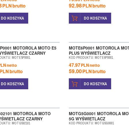
3
92.98
PLN
brutto
PLN
brutto
DO KOSZYKA
DO KOSZYKA
DAŻ
WYPRZEDAŻ
P0001 MOTOROLA MOTO E5
MOTE6P0001 MOTOROLA MOT
WYŚWIETLACZ CZARNY
PLUS WYŚWIETLACZ
DUKTU
:
MOTE5P0001
KOD PRODUKTU
:
MOTE6P0001
47.97
PLN
netto
PLN
netto
59.00
PLN
brutto
PLN
brutto
DO KOSZYKA
DO KOSZYKA
02101 MOTOROLA MOTO
MOTG5G0001 MOTOROLA MO
YŚWIETLACZ CZARNY
5G WYŚWIETLACZ
DUKTU
:
MOTG502101
KOD PRODUKTU
:
MOTG5G0001