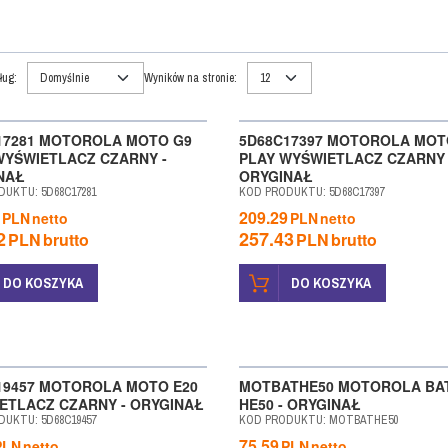
ług
:
Wyników na stronie
:
DAŻ
17281 MOTOROLA MOTO G9
5D68C17397 MOTOROLA MOT
WYŚWIETLACZ CZARNY -
PLAY WYŚWIETLACZ CZARNY 
NAŁ
ORYGINAŁ
DUKTU
:
5D68C17281
KOD PRODUKTU
:
5D68C17397
209.29
PLN
netto
PLN
netto
2
257.43
PLN
brutto
PLN
brutto
DO KOSZYKA
DO KOSZYKA
DAŻ
19457 MOTOROLA MOTO E20
MOTBATHE50 MOTOROLA BA
ETLACZ CZARNY - ORYGINAŁ
HE50 - ORYGINAŁ
DUKTU
:
5D68C19457
KOD PRODUKTU
:
MOTBATHE50
75.59
PLN
netto
PLN
netto