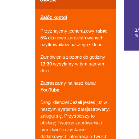
Załóż konto!
Przyznajemy jednorazowy
rabat
5%
dla nowo zarejestrowanych
użytkowników naszego sklepu.
Zamówienia złożone do godziny
13:30
wysyłamy w tym samym
dniu.
Zapraszamy na nasz kanał
YouTube
.
Drogi kliencie! Jeżeli jesteś już w
naszym systemie zarejestrowany,
zaloguj się. Przyśpieszy to
obsługę Twojego zamówienia i
umożliwi Ci uzyskanie
dodatkowych informacji o Twoich