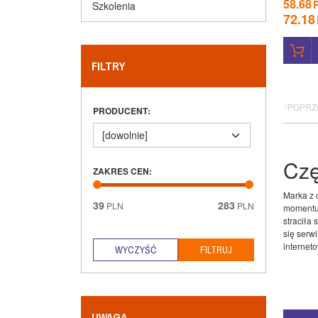
58.68
Szkolenia
72.18
FILTRY
POPRZ
PRODUCENT
:
Czę
ZAKRES CEN
:
Marka z 
39
283
PLN
PLN
momentu 
straciła
się serw
internet
UWAGA