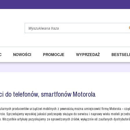
C
NOWOŚCI
PROMOCJE
WYPRZEDAŻ
BESTSEL
i do telefonów, smartfonów Motorola
ularnych producentów urządzeń mobilnych z pewnością można umiejscowić firmę Motorola – częśc
rcie. Sprzedajemy wysokiej jakości podzespoły służące do serwisu i naprawy wielu modeli przeds
. Wszystkie artykuły pozyskujemy ze sprawdzonych źródeł, wyłącznie od zaufanych dystrybutoró