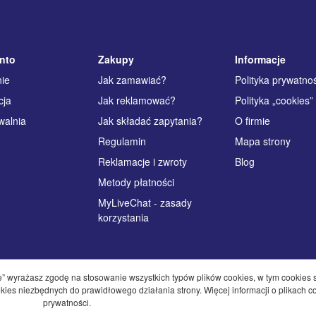
nto
Zakupy
Informacje
ie
Jak zamawiać?
Polityka prywatno
cja
Jak reklamować?
Polityka „cookies”
walnia
Jak składać zapytania?
O firmie
Regulamin
Mapa strony
Reklamacje i zwroty
Blog
Metody płatności
MyLiveChat - zasady
korzystania
kie” wyrażasz zgodę na stosowanie wszystkich typów plików cookies, w tym cookies 
es niezbędnych do prawidłowego działania strony. Więcej informacji o plikach co
prywatności.
 Wszelkie prawa zastrzeżone.
In