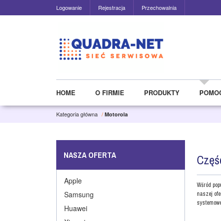
Logowanie
Rejestracja
Przechowalnia
HOME
O FIRMIE
PRODUKTY
POMO
Kategoria główna
/
Motorola
NASZA OFERTA
Częśc
Apple
Wśród pop
Samsung
naszej ofe
systemowe
Huawei