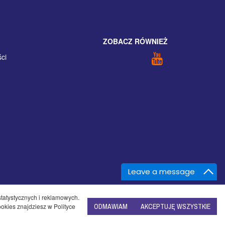
ZOBACZ RÓWNIEŻ
ści
Leave a message
statystycznych i reklamowych.
okies znajdziesz w Polityce
ODMAWIAM
AKCEPTUJĘ WSZYSTKIE
foSerwis
-
oprogramowanie sklepu internetowego