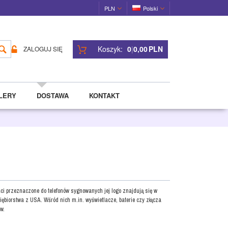
PLN
Polski
Koszyk:
0
|
0,00
PLN
ZALOGUJ SIĘ
LERY
DOSTAWA
KONTAKT
i przeznaczone do telefonów sygnowanych jej logo znajdują się w
iębiorstwa z USA. Wśród nich m.in. wyświetlacze, baterie czy złącza
w.