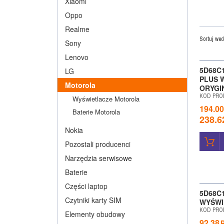
Xiaomi
Oppo
Realme
Sortuj wed
Sony
Lenovo
WYPRZE
5D68C
LG
PLUS 
Motorola
ORYGI
KOD PRO
Wyświetlacze Motorola
194.00
Baterie Motorola
238.6
Nokia
Pozostali producenci
Narzędzia serwisowe
Baterie
WYPRZE
Części laptop
5D68C
Czytniki karty SIM
WYŚWI
KOD PRO
Elementy obudowy
92.38