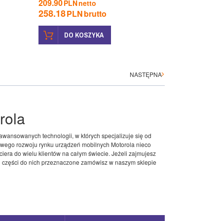
209.90
PLN
netto
258.18
PLN
brutto
DO KOSZYKA
NASTĘPNA
rola
wansowanych technologii, w których specjalizuje się od
kowego rozwoju rynku urządzeń mobilnych Motorola nieco
iera do wielu klientów na całym świecie. Jeżeli zajmujesz
i części do nich przeznaczone zamówisz w naszym sklepie