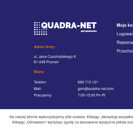
Moje ko
Logowan
Rejestra
Adres firmy:
Przecho
ul. Jana Czochralskiego 8
61-248 Poznań
Biuro:
Telefon:
699 713 121
Mail:
gsm@quadra-net.com
Pracujemy:
7:00-15:00 Pn-Pt
Na naszej stronie wykorzystujemy pliki cookies. Klikając „Akceptuję wszyst
Klikając „Odmawiam” wyrażasz zgodę na stosowanie wyłącznie plików cooki
Copyrights by QUADRA-NET, 2026.