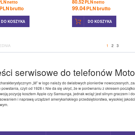
80.52
PLN
netto
PLN
netto
99.04
PLN
brutto
PLN
brutto
DO KOSZYKA
DO KOSZYKA
EDNIA
1
2
3
ści serwisowe do telefonów Moto
charakterystycznym „M” w logo należy do światowych pionierów nowoczesnych, zaa
powstania, czyli od 1928 r. Nie da się ukryć, że w porównaniu z okresem począt
 swoją pozycję kosztem Apple czy Samsunga, jednak wciąż jest silnym graczem i doc
isowaniem i naprawą urządzeń amerykańskiego przedsiębiorstwa, wysokiej jakośc
owym.