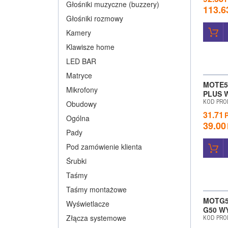
Głośniki muzyczne (buzzery)
113.6
Głośniki rozmowy
Kamery
Klawisze home
LED BAR
WYPRZE
Matryce
MOTE5
Mikrofony
PLUS 
KOD PRO
Obudowy
31.71
Ogólna
39.00
Pady
Pod zamówienie klienta
Śrubki
Taśmy
Taśmy montażowe
MOTG5
Wyświetlacze
G50 W
Złącza systemowe
KOD PRO