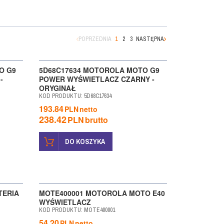
POPRZEDNIA
1
2
3
NASTĘPNA
O G9
5D68C17634 MOTOROLA MOTO G9
-
POWER WYŚWIETLACZ CZARNY -
ORYGINAŁ
KOD PRODUKTU
:
5D68C17634
193.84
PLN
netto
238.42
PLN
brutto
DO KOSZYKA
TERIA
MOTE400001 MOTOROLA MOTO E40
WYŚWIETLACZ
KOD PRODUKTU
:
MOTE400001
54.20
PLN
netto