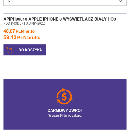
WYPRZEDAŻ
APIPH80010 APPLE IPHONE 8 WYŚWIETLACZ BIAŁY HO3
KOD PRODUKTU
:
APIPH80010
48.07
PLN
netto
59.13
PLN
brutto
DO KOSZYKA