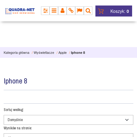
Koszyk:
0
PANEL
MENU
PANEL
INFO
LANG
SZUKAJ
Kategoria główna
/
Wyświetlacze
/
Apple
/
Iphone 8
Iphone 8
Sortuj według
:
Wyników na stronie
: