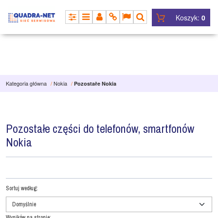
Koszyk:
0
PANEL
MENU
PANEL
INFO
LANG
SZUKAJ
Kategoria główna
/
Nokia
/
Pozostałe Nokia
Pozostałe części do telefonów, smartfonów
Nokia
Sortuj według
:
Wyników na stronie
: