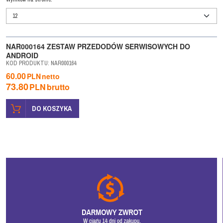
WYPRZEDAŻ
NAR000164 ZESTAW PRZEDODÓW SERWISOWYCH DO
ANDROID
KOD PRODUKTU
:
NAR000164
60.00
PLN
netto
73.80
PLN
brutto
DO KOSZYKA