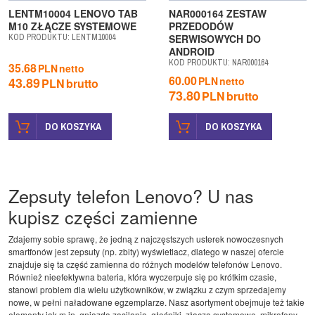
LENTM10004 LENOVO TAB
NAR000164 ZESTAW
M10 ZŁĄCZE SYSTEMOWE
PRZEDODÓW
KOD PRODUKTU
:
LENTM10004
SERWISOWYCH DO
ANDROID
KOD PRODUKTU
:
NAR000164
35.68
PLN
netto
60.00
43.89
PLN
netto
PLN
brutto
73.80
PLN
brutto
DO KOSZYKA
DO KOSZYKA
Zepsuty telefon Lenovo? U nas
kupisz części zamienne
Zdajemy sobie sprawę, że jedną z najczęstszych usterek nowoczesnych
smartfonów jest zepsuty (np. zbity) wyświetlacz, dlatego w naszej ofercie
znajduje się ta część zamienna do różnych modelów telefonów Lenovo.
Również nieefektywna bateria, która wyczerpuje się po krótkim czasie,
stanowi problem dla wielu użytkowników, w związku z czym sprzedajemy
nowe, w pełni naładowane egzemplarze. Nasz asortyment obejmuje też takie
elementy jak m.in. gniazda zasilania, głośniki, złącza systemowe, mikrofony