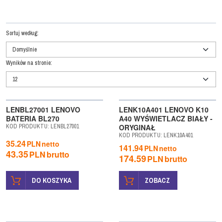
Sortuj według
:
Wyników na stronie
:
LENBL27001 LENOVO
LENK10A401 LENOVO K10
BATERIA BL270
A40 WYŚWIETLACZ BIAŁY -
KOD PRODUKTU
:
LENBL27001
ORYGINAŁ
KOD PRODUKTU
:
LENK10A401
35.24
PLN
netto
141.94
PLN
netto
43.35
PLN
brutto
174.59
PLN
brutto
DO KOSZYKA
ZOBACZ
WYPRZEDAŻ