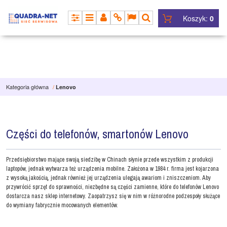
Koszyk:
0
PANEL
MENU
PANEL
INFO
LANG
SZUKAJ
Kategoria główna
/
Lenovo
Części do telefonów, smartonów Lenovo
Przedsiębiorstwo mające swoją siedzibę w Chinach słynie przede wszystkim z produkcji
laptopów, jednak wytwarza też urządzenia mobilne. Założona w 1984 r. firma jest kojarzona
z wysoką jakością, jednak również jej urządzenia ulegają awariom i zniszczeniom. Aby
przywrócić sprzęt do sprawności, niezbędne są części zamienne, które do telefonów Lenovo
dostarcza nasz sklep internetowy. Zaopatrzysz się w nim w różnorodne podzespoły służące
do wymiany fabrycznie mocowanych elementów.