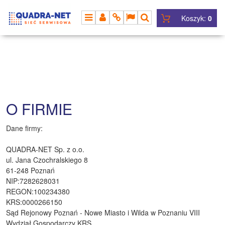
Koszyk:
0
MENU
PANEL
INFO
LANG
SZUKAJ
O FIRMIE
Dane firmy:
QUADRA-NET Sp. z o.o.
ul. Jana Czochralskiego 8
61-248 Poznań
NIP:7282628031
REGON:100234380
KRS:0000266150
Sąd Rejonowy Poznań - Nowe Miasto i Wilda w Poznaniu VIII
Wydział Gospodarczy KRS