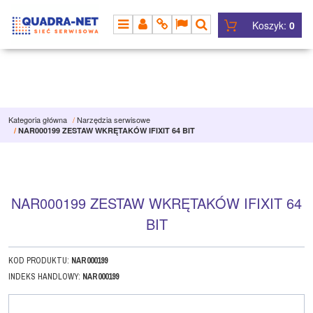
Koszyk:
0
MENU
PANEL
INFO
LANG
SZUKAJ
Kategoria główna
/
Narzędzia serwisowe
/
NAR000199 ZESTAW WKRĘTAKÓW IFIXIT 64 BIT
NAR000199 ZESTAW WKRĘTAKÓW IFIXIT 64
BIT
KOD PRODUKTU
:
NAR000199
INDEKS HANDLOWY
:
NAR000199