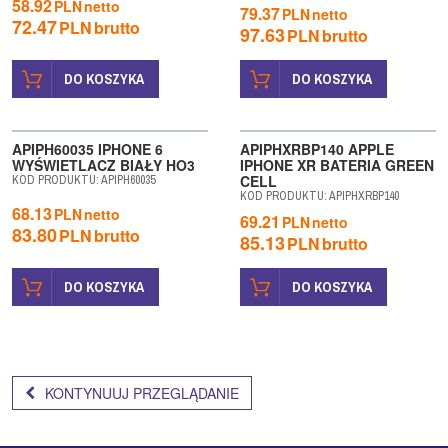
ę
58.92
PLN
netto
79.37
PLN
netto
72.47
PLN
brutto
97.63
PLN
brutto
DO KOSZYKA
DO KOSZYKA
WYPRZEDAŻ
APIPH60035 IPHONE 6
APIPHXRBP140 APPLE
WYŚWIETLACZ BIAŁY HO3
IPHONE XR BATERIA GREEN
CELL
KOD PRODUKTU
:
APIPH60035
KOD PRODUKTU
:
APIPHXRBP140
68.13
PLN
netto
69.21
PLN
netto
83.80
PLN
brutto
85.13
PLN
brutto
DO KOSZYKA
DO KOSZYKA
KONTYNUUJ PRZEGLĄDANIE