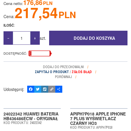
176,86
PLN
Cena netto
:
217,54
PLN
Cena
:
ILOŚĆ
:
DODAJ DO KOSZYKA
szt.
−
+
DOSTĘPNOŚĆ
:
DODAJ DO PRZECHOWALNI
ZAPYTAJ O PRODUKT
/
ZGŁOŚ BŁĄD
PORÓWNAJ
Udostępnij
:
F
T
W
C
P
a
w
y
o
o
c
i
k
p
d
e
t
o
y
z
b
t
p
L
i
o
e
i
e
24022342 HUAWEI BATERIA
APIPH7P018 APPLE IPHONE
o
r
n
l
HB436486ECW - ORYGINAŁ
7 PLUS WYŚWIETLACZ
k
k
s
CZARNY HO3
KOD PRODUKTU
:
24022342
i
KOD PRODUKTU
:
APIPH7P018