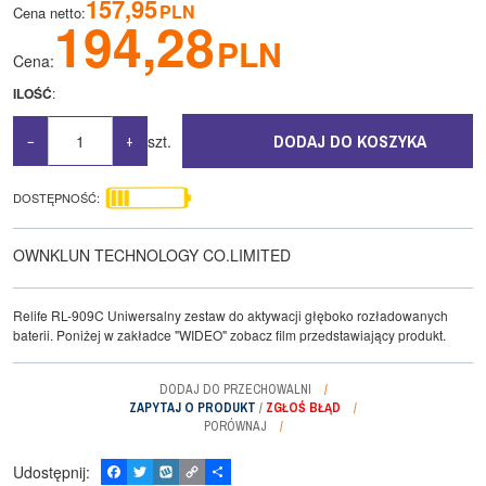
157,95
PLN
Cena netto
:
194,28
PLN
Cena
:
ILOŚĆ
:
DODAJ DO KOSZYKA
szt.
−
+
DOSTĘPNOŚĆ
:
OWNKLUN TECHNOLOGY CO.LIMITED
Relife RL-909C Uniwersalny zestaw do aktywacji głęboko rozładowanych
baterii. Poniżej w zakładce "WIDEO" zobacz film przedstawiający produkt.
DODAJ DO PRZECHOWALNI
ZAPYTAJ O PRODUKT
/
ZGŁOŚ BŁĄD
PORÓWNAJ
Udostępnij
:
F
T
W
C
P