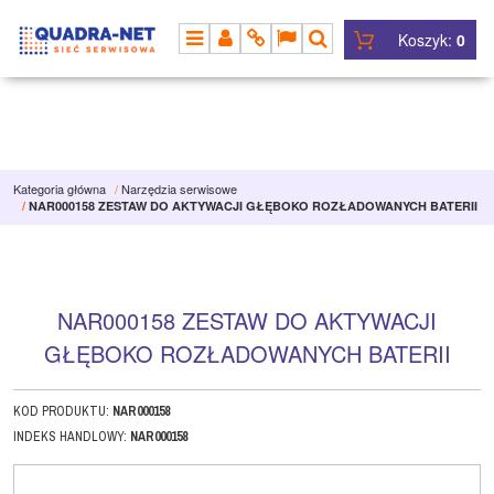
Koszyk:
0
MENU
PANEL
INFO
LANG
SZUKAJ
Kategoria główna
/
Narzędzia serwisowe
/
NAR000158 ZESTAW DO AKTYWACJI GŁĘBOKO ROZŁADOWANYCH BATERII
NAR000158 ZESTAW DO AKTYWACJI
GŁĘBOKO ROZŁADOWANYCH BATERII
KOD PRODUKTU
:
NAR000158
INDEKS HANDLOWY
:
NAR000158