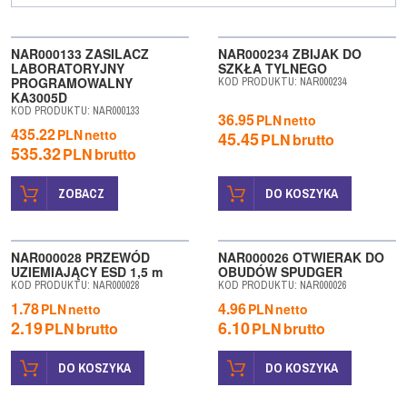
NAR000133 ZASILACZ
NAR000234 ZBIJAK DO
LABORATORYJNY
SZKŁA TYLNEGO
PROGRAMOWALNY
KOD PRODUKTU
:
NAR000234
KA3005D
KOD PRODUKTU
:
NAR000133
36.95
PLN
netto
435.22
PLN
netto
45.45
PLN
brutto
535.32
PLN
brutto
ZOBACZ
DO KOSZYKA
BESTSELLER
NAR000028 PRZEWÓD
NAR000026 OTWIERAK DO
UZIEMIAJĄCY ESD 1,5 m
OBUDÓW SPUDGER
KOD PRODUKTU
:
NAR000028
KOD PRODUKTU
:
NAR000026
1.78
4.96
PLN
netto
PLN
netto
2.19
6.10
PLN
brutto
PLN
brutto
DO KOSZYKA
DO KOSZYKA