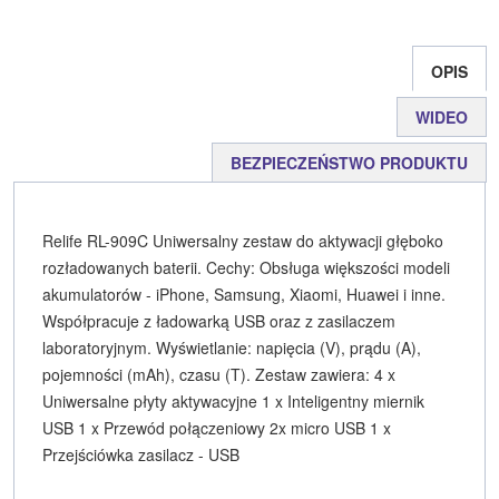
a
w
y
o
o
c
i
k
p
d
e
t
o
y
z
b
t
p
L
i
OPIS
o
e
i
e
o
r
n
l
k
k
s
WIDEO
i
ę
BEZPIECZEŃSTWO PRODUKTU
Relife RL-909C Uniwersalny zestaw do aktywacji głęboko
rozładowanych baterii. Cechy: Obsługa większości modeli
akumulatorów - iPhone, Samsung, Xiaomi, Huawei i inne.
Współpracuje z ładowarką USB oraz z zasilaczem
laboratoryjnym. Wyświetlanie: napięcia (V), prądu (A),
pojemności (mAh), czasu (T). Zestaw zawiera: 4 x
Uniwersalne płyty aktywacyjne 1 x Inteligentny miernik
USB 1 x Przewód połączeniowy 2x micro USB 1 x
Przejściówka zasilacz - USB