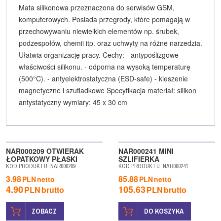
ę
Mata silikonowa przeznaczona do serwisów GSM,
komputerowych. Posiada przegrody, które pomagają w
przechowywaniu niewielkich elementów np. śrubek,
podzespołów, chemii itp. oraz uchwyty na różne narzedzia.
Ułatwia organizację pracy. Cechy: - antypoślizgowe
właściwości silikonu. - odporna na wysoką temperaturę
(500°C). - antyelektrostatyczna (ESD-safe) - kieszenie
magnetyczne i szufladkowe Specyfikacja materiał: silikon
antystatyczny wymiary: 45 x 30 cm
WYPRZEDAŻ
NAR000209 OTWIERAK
NAR000241 MINI
ŁOPATKOWY PŁASKI
SZLIFIERKA
KOD PRODUKTU
:
NAR000209
KOD PRODUKTU
:
NAR000241
3.98
85.88
PLN
netto
PLN
netto
4.90
105.63
PLN
brutto
PLN
brutto
ZOBACZ
DO KOSZYKA