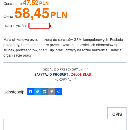
47,52
PLN
Cena netto
:
58,45
PLN
Cena
:
DOSTĘPNOŚĆ
:
Mata silikonowa przeznaczona do serwisów GSM, komputerowych. Posiada
przegrody, które pomagają w przechowywaniu niewielkich elementów np.
śrubek, podzespołów, chemii itp. oraz uchwyty na różne narzędzia. Ułatwia
organizację pracy.
DODAJ DO PRZECHOWALNI
ZAPYTAJ O PRODUKT
/
ZGŁOŚ BŁĄD
PORÓWNAJ
Udostępnij
:
F
T
W
C
P
a
w
y
o
o
c
i
k
p
d
e
t
o
y
z
b
t
p
L
i
OPIS
o
e
i
e
o
r
n
l
k
k
s
i