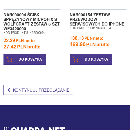
BESTSELLER
NAR000094 ŚCISK
NAR000154 ZESTAW
SPRĘŻYNOWY MICROFIX S
PRZEWODÓW
WOLFCRAFT ZESTAW 6 SZT
SERWISOWYCH DO IPHONE
WF3420000
KOD PRODUKTU
:
NAR000154
KOD PRODUKTU
:
NAR000094
138.13
PLN
netto
22.29
PLN
netto
169.90
PLN
brutto
27.42
PLN
brutto
DO KOSZYKA
DO KOSZYKA
KONTYNUUJ PRZEGLĄDANIE