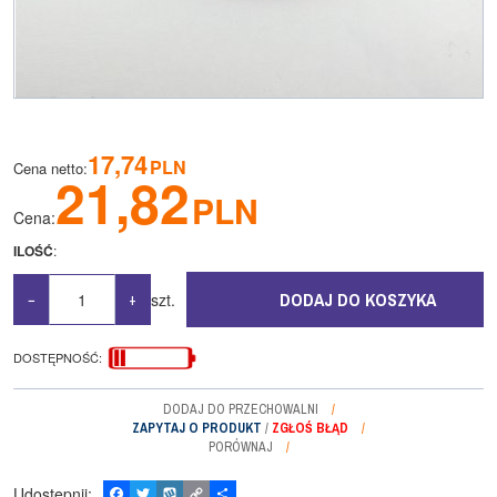
17,74
PLN
Cena netto
:
21,82
PLN
Cena
:
ILOŚĆ
:
DODAJ DO KOSZYKA
szt.
−
+
DOSTĘPNOŚĆ
:
DODAJ DO PRZECHOWALNI
ZAPYTAJ O PRODUKT
/
ZGŁOŚ BŁĄD
PORÓWNAJ
Udostępnij
:
F
T
W
C
P