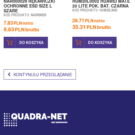
NAR000029 RĘKAWICZKI
HUM20L0002 HUAWEI MATE
OCHRONNE ESD SIZE L
20 LITE POK. BAT. CZARNA
SZARE
KOD PRODUKTU
:
HUM20L0002
KOD PRODUKTU
:
NAR000029
28.71
PLN
netto
7.83
PLN
netto
35.31
PLN
brutto
9.63
PLN
brutto
DO KOSZYKA
DO KOSZYKA
KONTYNUUJ PRZEGLĄDANIE