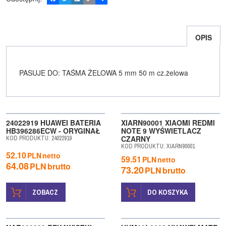
a
w
y
o
o
c
i
k
p
d
e
t
o
y
z
b
t
p
L
i
OPIS
o
e
i
e
o
r
n
l
k
k
s
i
ę
PASUJE DO: TAŚMA ŻELOWA 5 mm 50 m cz.żelowa
24022919 HUAWEI BATERIA
XIARN90001 XIAOMI REDMI
HB396286ECW - ORYGINAŁ
NOTE 9 WYŚWIETLACZ
CZARNY
KOD PRODUKTU
:
24022919
KOD PRODUKTU
:
XIARN90001
52.10
PLN
netto
59.51
PLN
netto
64.08
PLN
brutto
73.20
PLN
brutto
ZOBACZ
DO KOSZYKA
BESTSELLER