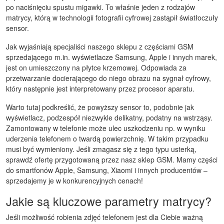
po naciśnięciu spustu migawki. To właśnie jeden z rodzajów
matrycy, którą w technologii fotografii cyfrowej zastąpił światłoczuły
sensor.
Jak wyjaśniają specjaliści naszego sklepu z częściami GSM
sprzedającego m.in.
wyświetlacze Samsung
, Apple i innych marek,
jest on umieszczony na płytce krzemowej. Odpowiada za
przetwarzanie docierającego do niego obrazu na sygnał cyfrowy,
który następnie jest interpretowany przez procesor aparatu.
Warto tutaj podkreślić, że powyższy sensor to, podobnie jak
wyświetlacz, podzespół niezwykle delikatny, podatny na wstrząsy.
Zamontowany w telefonie może ulec uszkodzeniu np. w wyniku
uderzenia telefonem o twardą powierzchnię. W takim przypadku
musi być wymieniony. Jeśli zmagasz się z tego typu usterką,
sprawdź ofertę przygotowaną przez nasz sklep GSM. Mamy
części
do smartfonów Apple
, Samsung, Xiaomi i innych producentów –
sprzedajemy je w konkurencyjnych cenach!
Jakie są kluczowe parametry matrycy?
Jeśli możliwość robienia zdjęć telefonem jest dla Ciebie ważną