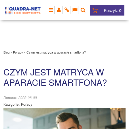
Koszyk:
0
MENU
PANEL
INFO
LANG
SZUKAJ
Blog
»
Porady
»
Czym jest matryca w aparacie smartfona?
CZYM JEST MATRYCA W
APARACIE SMARTFONA?
Dodano:
2023-08-09
Kategorie:
Porady