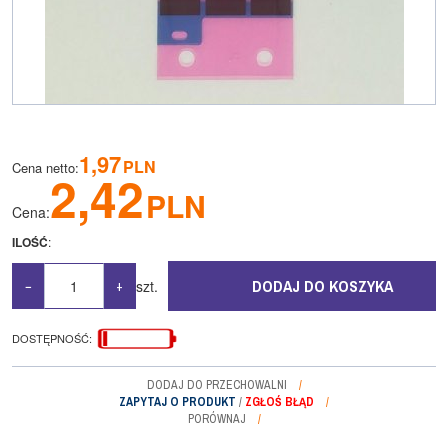
1,97
PLN
Cena netto
:
2,42
PLN
Cena
:
ILOŚĆ
:
DODAJ DO KOSZYKA
szt.
−
+
DOSTĘPNOŚĆ
:
DODAJ DO PRZECHOWALNI
ZAPYTAJ O PRODUKT
/
ZGŁOŚ BŁĄD
PORÓWNAJ