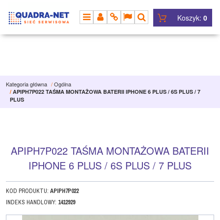
Koszyk:
0
MENU
PANEL
INFO
LANG
SZUKAJ
Kategoria główna
/
Ogólna
/
APIPH7P022 TAŚMA MONTAŻOWA BATERII IPHONE 6 PLUS / 6S PLUS / 7
PLUS
APIPH7P022 TAŚMA MONTAŻOWA BATERII
IPHONE 6 PLUS / 6S PLUS / 7 PLUS
KOD PRODUKTU
:
APIPH7P022
INDEKS HANDLOWY
:
1412929