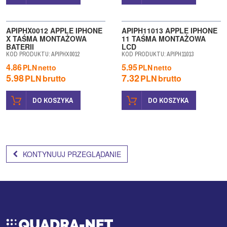
APIPHX0012 APPLE IPHONE
APIPH11013 APPLE IPHONE
X TAŚMA MONTAŻOWA
11 TAŚMA MONTAŻOWA
BATERII
LCD
KOD PRODUKTU
:
APIPHX0012
KOD PRODUKTU
:
APIPH11013
4.86
5.95
PLN
netto
PLN
netto
5.98
7.32
PLN
brutto
PLN
brutto
DO KOSZYKA
DO KOSZYKA
KONTYNUUJ PRZEGLĄDANIE