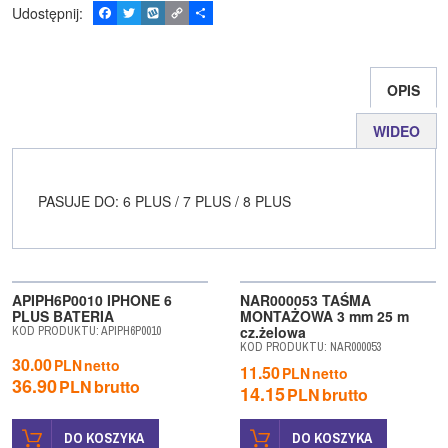
Udostępnij
:
F
T
W
C
P
a
w
y
o
o
c
i
k
p
d
e
t
o
y
z
b
t
p
L
i
OPIS
o
e
i
e
o
r
n
l
k
k
s
WIDEO
i
ę
PASUJE DO: 6 PLUS / 7 PLUS / 8 PLUS
APIPH6P0010 IPHONE 6
NAR000053 TAŚMA
PLUS BATERIA
MONTAŻOWA 3 mm 25 m
cz.żelowa
KOD PRODUKTU
:
APIPH6P0010
KOD PRODUKTU
:
NAR000053
30.00
PLN
netto
11.50
PLN
netto
36.90
PLN
brutto
14.15
PLN
brutto
DO KOSZYKA
DO KOSZYKA