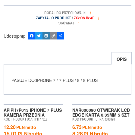
DODAJ DO PRZECHOWALNI
ZAPYTAJ O PRODUKT
/
ZGŁOŚ BŁĄD
PORÓWNAJ
Udostępnij
:
F
T
W
C
P
a
w
y
o
o
c
i
k
p
d
e
t
o
y
z
b
t
p
L
i
OPIS
o
e
i
e
o
r
n
l
k
k
s
i
ę
PASUJE DO:IPHONE 7 / 7 PLUS / 8 / 8 PLUS
WYPRZEDAŻ
APIPH7P013 IPHONE 7 PLUS
NAR000090 OTWIERAK LCD
KAMERA PRZEDNIA
EDGE KARTA 0,35MM 5 SZT
KOD PRODUKTU
:
APIPH7P013
KOD PRODUKTU
:
NAR000090
12.20
6.73
PLN
netto
PLN
netto
15.01
8.28
PLN
brutto
PLN
brutto