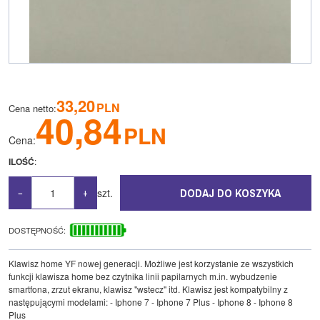
33,20
PLN
Cena netto
:
40,84
PLN
Cena
:
ILOŚĆ
:
DODAJ DO KOSZYKA
szt.
−
+
DOSTĘPNOŚĆ
:
Klawisz home YF nowej generacji. Możliwe jest korzystanie ze wszystkich
funkcji klawisza home bez czytnika linii papilarnych m.in. wybudzenie
smartfona, zrzut ekranu, klawisz "wstecz" itd. Klawisz jest kompatybilny z
następującymi modelami: - Iphone 7 - Iphone 7 Plus - Iphone 8 - Iphone 8
Plus