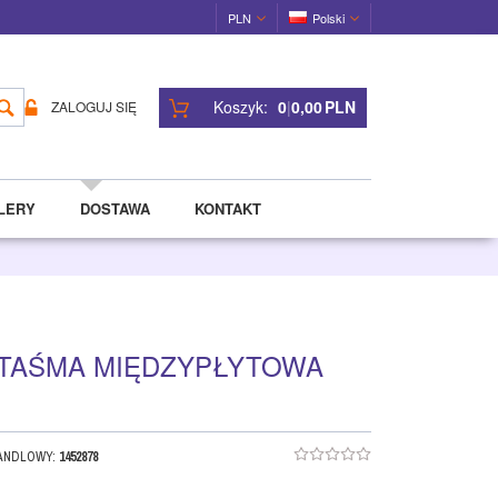
PLN
Polski
Koszyk:
0
|
0,00
PLN
ZALOGUJ SIĘ
LERY
DOSTAWA
KONTAKT
E TAŚMA MIĘDZYPŁYTOWA
HANDLOWY
:
1452878