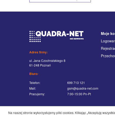
Moje ko
Logowan
Rejestra
Adres firmy:
Przecho
ul. Jana Czochralskiego 8
61-248 Poznań
Biuro:
Telefon:
699 713 121
Mail:
gsm@quadra-net.com
Pracujemy:
7:00-15:00 Pn-Pt
Na naszej stronie wykorzystujemy pliki cookies. Klikając „Akceptuję wszyst