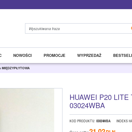
C
NOWOŚCI
PROMOCJE
WYPRZEDAŻ
BESTSEL
MA MIĘDZYPŁYTOWA
HUAWEI P20 LIT
03024WBA
KOD PRODUKTU
:
03024WBA
INDEKS 
21,02
PLN