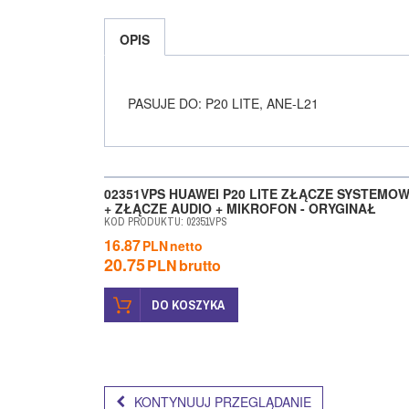
OPIS
PASUJE DO: P20 LITE, ANE-L21
02351VPS HUAWEI P20 LITE ZŁĄCZE SYSTEMO
+ ZŁĄCZE AUDIO + MIKROFON - ORYGINAŁ
KOD PRODUKTU
:
02351VPS
16.87
PLN
netto
20.75
PLN
brutto
DO KOSZYKA
KONTYNUUJ PRZEGLĄDANIE