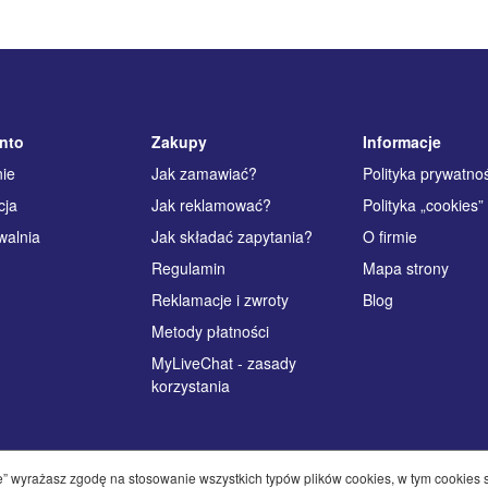
nto
Zakupy
Informacje
ie
Jak zamawiać?
Polityka prywatno
cja
Jak reklamować?
Polityka „cookies”
walnia
Jak składać zapytania?
O firmie
Regulamin
Mapa strony
Reklamacje i zwroty
Blog
Metody płatności
MyLiveChat - zasady
korzystania
kie” wyrażasz zgodę na stosowanie wszystkich typów plików cookies, w tym cookies 