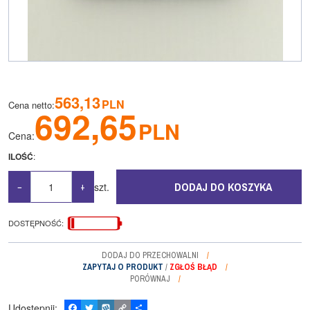
563,13
PLN
Cena netto
:
692,65
PLN
Cena
:
ILOŚĆ
:
DODAJ DO KOSZYKA
szt.
−
+
DOSTĘPNOŚĆ
:
DODAJ DO PRZECHOWALNI
ZAPYTAJ O PRODUKT
/
ZGŁOŚ BŁĄD
PORÓWNAJ
Udostępnij
:
F
T
W
C
P