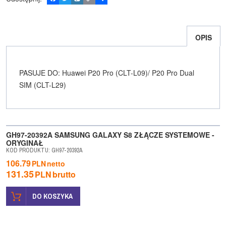
a
w
y
o
o
c
i
k
p
d
e
t
o
y
z
b
t
p
L
i
OPIS
o
e
i
e
o
r
n
l
k
k
s
i
ę
PASUJE DO: Huawei P20 Pro (CLT-L09)/ P20 Pro Dual
SIM (CLT-L29)
GH97-20392A SAMSUNG GALAXY S8 ZŁĄCZE SYSTEMOWE -
ORYGINAŁ
KOD PRODUKTU
:
GH97-20392A
106.79
PLN
netto
131.35
PLN
brutto
DO KOSZYKA