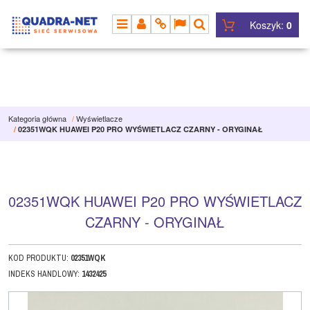
Koszyk:
0
MENU
PANEL
INFO
LANG
SZUKAJ
Kategoria główna
/
Wyświetlacze
/
02351WQK HUAWEI P20 PRO WYŚWIETLACZ CZARNY - ORYGINAŁ
02351WQK HUAWEI P20 PRO WYŚWIETLACZ
CZARNY - ORYGINAŁ
KOD PRODUKTU
:
02351WQK
INDEKS HANDLOWY
:
1432425